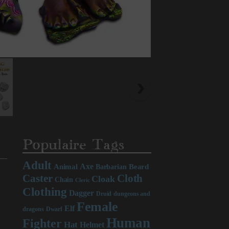
Populaire Tags
Adult
Axe
Beard
Animal
Barbarian
Caster
Cloth
Cloak
Chain
Cleric
Clothing
Dagger
Druid
dungeons and
Female
Elf
dragons
Dwarf
Human
Fighter
Hat
Helmet