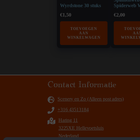
Wyrdstone 30 stuks
Spiderweb 
€
1,50
€
2,00
TOEVOEGEN
TOEVO
AAN
AA
WINKELWAGEN
WINKEL
Contact Informatie
Scenery en Zo (Alleen post adres)
+316 43513184
Haring 11
3225XE Hellevoetsluis
Nederland