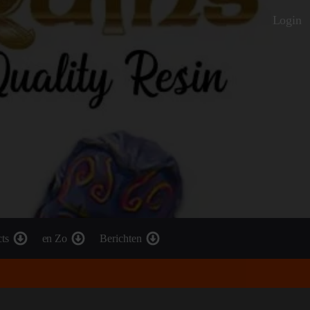
Login
cts
en Zo
Berichten