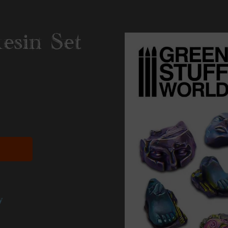
esin Set
y