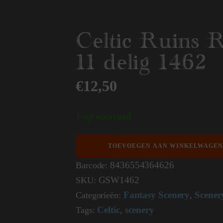
Celtic Ruins R
11 delig 1462
€
12,50
1 op voorraad
Celtic
TOEVOEGEN AAN WINKELWAGEN
Ruins
Resin
8436554364626
Barcode:
Set
GSW1462
SKU:
11
delig
Fantasy Scenery
Scener
Categorieën:
,
1462
Celtic
scenery
aantal
Tags:
,