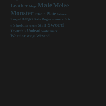
Male
Melee
Leather
Mage
Monster
Plate
Paladin
Polearm
Ranger
scenery
Rogue
Sci-
Ranged
Robe
Sword
Shield
Staff
fi
Sorcerer
Undead
Townsfolk
warhammer
Warrior
Wizard
Wings