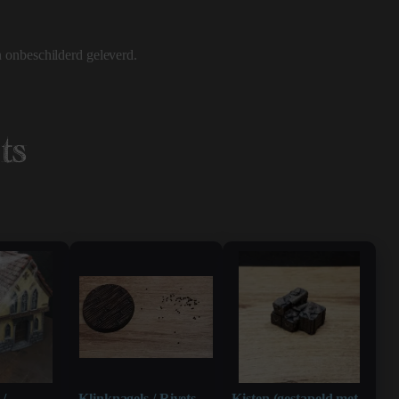
 onbeschilderd geleverd.
ts
/
Klinknagels / Rivets
Kisten (gestapeld met